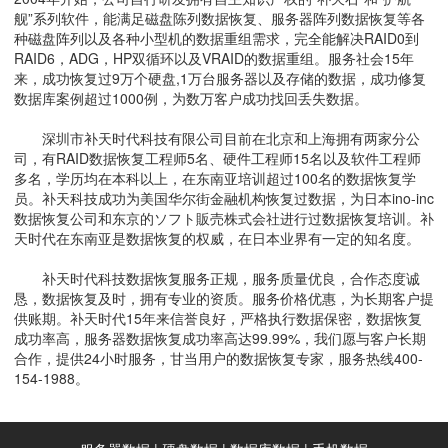
舰”系列软件，能满足磁盘陈列数据恢复、服务器阵列数据恢复等各
种磁盘阵列以及各种小型机的数据重组需求，完全能解决RAID0到
RAID6，ADG，HP双循环以及VRAID的数据重组。服务社会15年
来，成功恢复过9万个硬盘,1万台服务器以及存储的数据，成功修复
数据库案例超过1000例，为数万客户成功找回丢失数据。
深圳市补天时代科技有限公司目前在北京和上海拥有两家分公
司，有RAID数据恢复工程师5名、硬件工程师15名以及软件工程师
多名，学历均在本科以上，在东南亚培训超过100名的数据恢复学
员。补天科技成功为美国华尔街金融机构恢复过数据，为日本ino-inc
数据恢复公司和东京的ソフト販売株式会社进行过数据恢复培训。补
天时代在东南亚是数据恢复的权威，在日本业界有一定的知名度。
补天时代科技数据恢复服务正规，服务质量优良，合作态度诚
恳，数据恢复及时，拥有专业的资质。服务价格优惠，为长期客户提
供账期。补天时代15年来信誉良好，严格执行数据保密，数据恢复
成功率高，服务器数据恢复成功率高达99.99%，我们愿与客户长期
合作，提供24小时服务，甘当用户的数据恢复专家，服务热线400-
154-1988。