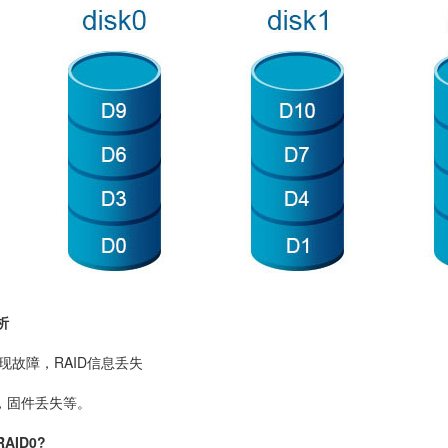
析
现故障，RAID信息丢失
，固件丢失等。
ID0?