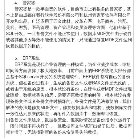
4、 管家婆
管家婆是一款半面费的软件，目前市面上有很多的管家婆，基
本上是由成都任我行软件股份有限公司和杭州管家婆软件有限公司
开发和出品。广泛应用于五金建材、皮革布匹、电子商务、汽配、
美容、财贸、医药管理、资产管理和会员管理等方面。他们都基于
SQL开发。一旦备份文件不能正常使用，数据库MDF文件由于硬件
或者其他原因导致不能使用的情况下，只能通过修复MDF文件达到
恢复数据库的目的。
5、 ERP系统
ERP系统是现代企业管理的一种模式，为企业减少成本，缩短
时间等方面发挥了极大地效率。目前市面上的ERP系统绝大部分都
是基于SQLserver开发的系统管理软件。ERP软件都有自己的备份
系统，但在备份过程中，生成的备份文件或者BAK文件是无效的，
或者由于系统的原因，根本就没有备份，在硬件或者MDF文件出现
故障后，数据就丢失殆尽，需要还原数据库的时候，根本就没有发
现备份文件或者备份文件时损坏的。备份文件是无法修复的，我们
解决的办法是修复MDF文件，修复数据库表和结构，使数据库文件
一致性达到原来的状态，再附件入数据库中，数据即可恢复。
用备份文件来还原，数据很安全。但实际情况是备份指令只运行了
一段时间就不再执行了，一旦数据库文件MDF出错了以后，数据库
就奔溃了，无法找到新的备份来恢复丢失的数据。