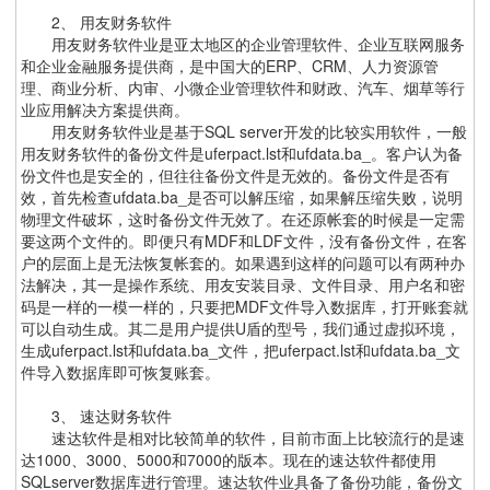
2、 用友财务软件
用友财务软件业是亚太地区的企业管理软件、企业互联网服务
和企业金融服务提供商，是中国大的ERP、CRM、人力资源管
理、商业分析、内审、小微企业管理软件和财政、汽车、烟草等行
业应用解决方案提供商。
用友财务软件业是基于SQL server开发的比较实用软件，一般
用友财务软件的备份文件是uferpact.lst和ufdata.ba_。客户认为备
份文件也是安全的，但往往备份文件是无效的。备份文件是否有
效，首先检查ufdata.ba_是否可以解压缩，如果解压缩失败，说明
物理文件破坏，这时备份文件无效了。在还原帐套的时候是一定需
要这两个文件的。即便只有MDF和LDF文件，没有备份文件，在客
户的层面上是无法恢复帐套的。如果遇到这样的问题可以有两种办
法解决，其一是操作系统、用友安装目录、文件目录、用户名和密
码是一样的一模一样的，只要把MDF文件导入数据库，打开账套就
可以自动生成。其二是用户提供U盾的型号，我们通过虚拟环境，
生成uferpact.lst和ufdata.ba_文件，把uferpact.lst和ufdata.ba_文
件导入数据库即可恢复账套。
3、 速达财务软件
速达软件是相对比较简单的软件，目前市面上比较流行的是速
达1000、3000、5000和7000的版本。现在的速达软件都使用
SQLserver数据库进行管理。速达软件业具备了备份功能，备份文