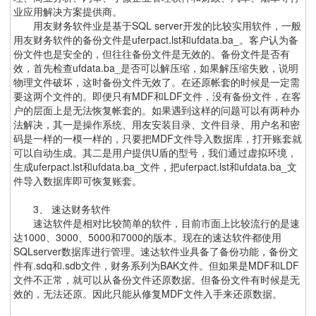
业应用解决方案提供商。
用友财务软件业是基于SQL server开发的比较实用软件，一般
用友财务软件的备份文件是uferpact.lst和ufdata.ba_。客户认为备
份文件也是安全的，但往往备份文件是无效的。备份文件是否有
效，首先检查ufdata.ba_是否可以解压缩，如果解压缩失败，说明
物理文件破坏，这时备份文件无效了。在还原帐套的时候是一定需
要这两个文件的。即便只有MDF和LDF文件，没有备份文件，在客
户的层面上是无法恢复帐套的。如果遇到这样的问题可以有两种办
法解决，其一是操作系统、用友安装目录、文件目录、用户名和密
码是一样的一模一样的，只要把MDF文件导入数据库，打开账套就
可以自动生成。其二是用户提供U盾的型号，我们通过虚拟环境，
生成uferpact.lst和ufdata.ba_文件，把uferpact.lst和ufdata.ba_文
件导入数据库即可恢复账套。
3、 速达财务软件
速达软件是相对比较简单的软件，目前市面上比较流行的是速
达1000、3000、5000和7000的版本。现在的速达软件都使用
SQLserver数据库进行管理。速达软件业具备了备份功能，备份文
件有.sdq和.sdb文件，财务系列为BAK文件。但如果是MDF和LDF
文件不正常，就可以从备份文件还原数据。但备份文件有时候是无
效的，无法还原。因此只能从修复MDF文件入手来还原数据。