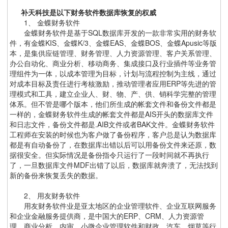
补天科技是以下财务软件数据库恢复的权威
1、 金蝶财务软件
金蝶财务软件是基于SQL数据库开发的一款非常实用的财务软
件，有金蝶KIS、金蝶K/3、金蝶EAS、金蝶BOS、金蝶Apusic等版
本，是集供应链管理、财务管理、人力资源管理、客户关系管理、
办公自动化、商业分析、移动商务、集成接口及行业插件等业务管
理组件为一体，以成本管理为目标，计划与流程控制为主线，通过
对成本目标及责任进行考核激励，推动管理者应用ERP等先进的管
理模式和工具，建立企业人、财、物、产、供、销科学完整的管理
体系。但不管是哪个版本，他们所生成的帐套文件和备份文件都是
一样的，金蝶财务软件生成的帐套文件都是AIS开头的数据库文件
和日志文件，备份文件都是.AIB文件或者BAK文件。金蝶财务软件
工程师在安装的时候也为客户做了备份程序，客户总是认为数据库
都是有自动备份了，在数据库出错以后可以用备份文件来还原，数
据很安全。但实际情况是备份指令只运行了一段时间就不再执行
了，一旦数据库文件MDF出错了以后，数据库就奔溃了，无法找到
新的备份来恢复丢失的数据。
2、 用友财务软件
用友财务软件业是亚太地区的企业管理软件、企业互联网服务
和企业金融服务提供商，是中国大的ERP、CRM、人力资源管
理、商业分析、内审、小微企业管理软件和财政、汽车、烟草等行