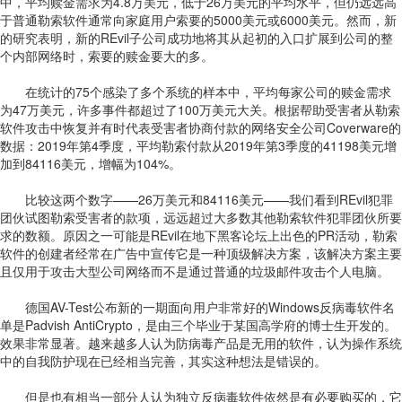
中，平均赎金需求为4.8万美元，低于26万美元的平均水平，但仍远远高
于普通勒索软件通常向家庭用户索要的5000美元或6000美元。然而，新
的研究表明，新的REvil子公司成功地将其从起初的入口扩展到公司的整
个内部网络时，索要的赎金要大的多。
在统计的75个感染了多个系统的样本中，平均每家公司的赎金需求
为47万美元，许多事件都超过了100万美元大关。根据帮助受害者从勒索
软件攻击中恢复并有时代表受害者协商付款的网络安全公司Coverware的
数据：2019年第4季度，平均勒索付款从2019年第3季度的41198美元增
加到84116美元，增幅为104%。
比较这两个数字——26万美元和84116美元——我们看到REvil犯罪
团伙试图勒索受害者的款项，远远超过大多数其他勒索软件犯罪团伙所要
求的数额。原因之一可能是REvil在地下黑客论坛上出色的PR活动，勒索
软件的创建者经常在广告中宣传它是一种顶级解决方案，该解决方案主要
且仅用于攻击大型公司网络而不是通过普通的垃圾邮件攻击个人电脑。
德国AV-Test公布新的一期面向用户非常好的Windows反病毒软件名
单是Padvish AntiCrypto，是由三个毕业于某国高学府的博士生开发的。
效果非常显著。越来越多人认为防病毒产品是无用的软件，认为操作系统
中的自我防护现在已经相当完善，其实这种想法是错误的。
但是也有相当一部分人认为独立反病毒软件依然是有必要购买的，它