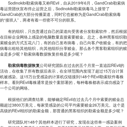
Sodinokibi勒索病毒又称REvil，自从2019年6月，GandCrab勒索病
毒运营团伙宣布停止运营之后，Sodinokibi勒索病毒马上接管了
GandCrab的大部分传播渠道，同时它也被称为是GandCrab勒索病毒
的“接班人”，两者有着一些密不可分的联系。
有的组织，只负责通过自己的渠道向受害者分发勒索软件，然后根据
在目标企业网络上感染的电脑数量直接索要赎金。总之，各种黑客组织勒
索赎金的方式五花八门，有的自己发布病毒，自己向客户收赎金，有的把
病毒出租给其他组织，向其他组织分享赎金。那么各个黑客勒索组织的赎
金是多少呢？勒索病毒数据恢复价格是多少呢？
勒索病毒数据恢复
公司研究团队在过去的五个月里一直追踪REvil的
活动，在收集了所有数据后表示，在全球范围内发现了超过15万台计算
机被感染。这15万台受感染的计算机仅链接到148个REvil勒索软件毒株
样本。看到REvil毒株通常是按个案部署的，每种毒株都表示成功感染了
一个公司的网络。
根据他们的调查结果，能够确定REvil在过去几个月中索要的赎金总
额超过3800万美元，每家受感染的公司平均索要赎金26万美元。这个是
高级的REvil组织的勒索金额，那普通的黑客组织的勒索金额是多少呢？
研究团队对148个其他样本进行了研究，发现在这些单一感染案例